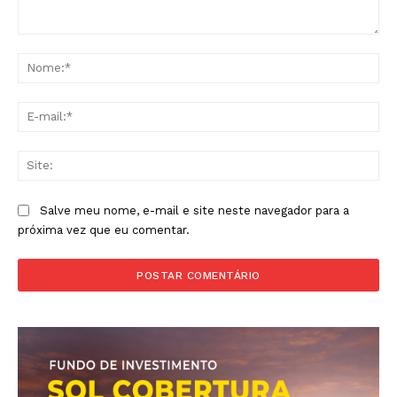
- Seja Leitor Gold Plus -
Comentário:
No
E-
mai
Sit
Salve meu nome, e-mail e site neste navegador para a
ASSINAR
próxima vez que eu comentar.
A Empresa
Sobre nós
Diretrizes Editoriais