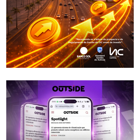
A Empresa
Sobre nós
Diretrizes Editoriais
Política de Privacidade
Contactos
Planos de assinatura
Minha conta