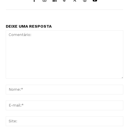
DEIXE UMA RESPOSTA
Comentário:
No
E-
mai
Sit