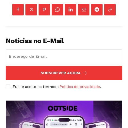
Notícias no E-Mail
ASSINAR
SUBSCREVER AGORA
A Empresa
Eu li e aceito os termos a
Política de privacidade
.
Sobre nós
Diretrizes Editoriais
Política de Privacidade
Contactos