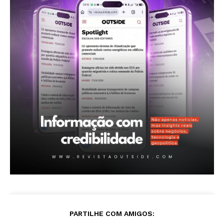
Revista Outside
- Seja Leitor Gold Plus -
PARTILHE COM AMIGOS: