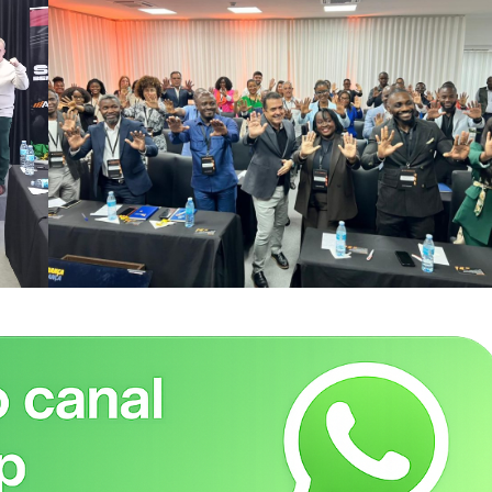
utside
A Empresa
tor Gold
 -
Sobre nós
Diretrizes Editoriais
Política de Privacidade