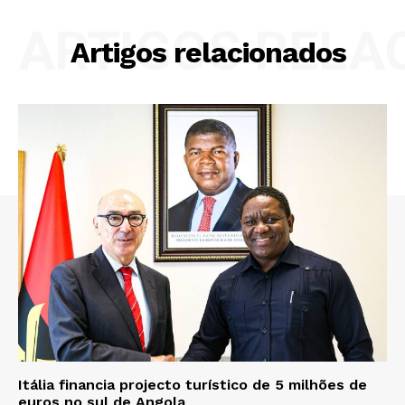
ARTIGOS RELA
Artigos relacionados
Itália financia projecto turístico de 5 milhões de
euros no sul de Angola