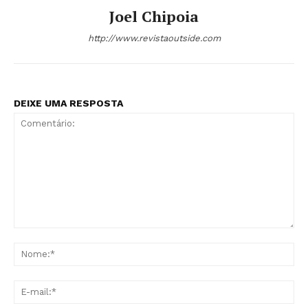
Joel Chipoia
http://www.revistaoutside.com
DEIXE UMA RESPOSTA
Comentário:
No
E-
mai