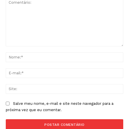
Comentário:
No
E-
mai
Sit
Salve meu nome, e-mail e site neste navegador para a
próxima vez que eu comentar.