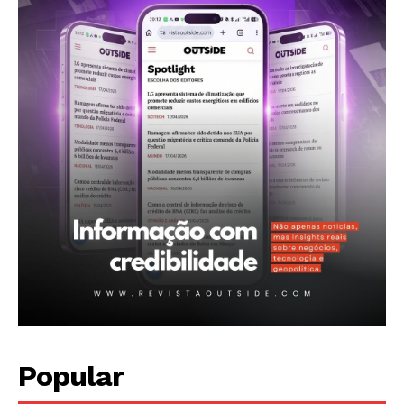
ASSINAR
A Empresa
Sobre nós
Diretrizes Editoriais
Política de Privacidade
Contactos
Planos de assinatura
Minha conta
Popular