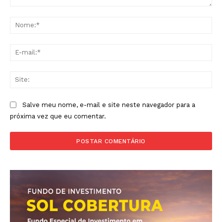
Comentário:
No
E-
mai
Sit
Salve meu nome, e-mail e site neste navegador para a
próxima vez que eu comentar.