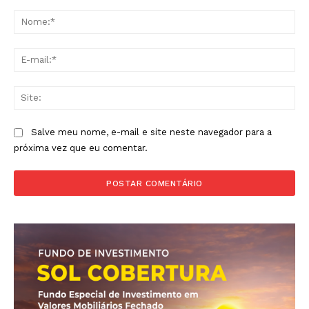
Comentário:
No
E-
mai
Sit
Salve meu nome, e-mail e site neste navegador para a
próxima vez que eu comentar.