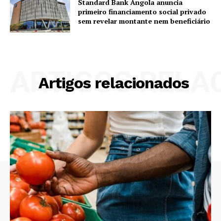
Standard Bank Angola anuncia
primeiro financiamento social privado
sem revelar montante nem beneficiário
ARTIGOS RELA
Artigos relacionados