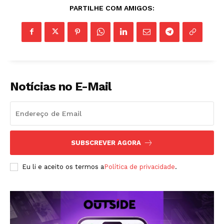
PARTILHE COM AMIGOS:
Notícias no E-Mail
ASSINAR
SUBSCREVER AGORA
A Empresa
Eu li e aceito os termos a
Política de privacidade
.
Sobre nós
Diretrizes Editoriais
Política de Privacidade