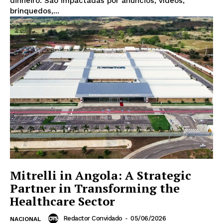
dinheiro. São impactadas por anúncios, vídeos,
brinquedos,...
Mitrelli in Angola: A Strategic
Partner in Transforming the
Revista Outside
Healthcare Sector
- Seja Leitor Gold Plus -
Redactor Convidado
-
05/06/2026
NACIONAL