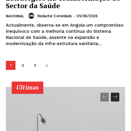
Sector da Saúde
Planos de assinatura
Minha conta
Redactor Convidado
-
05/06/2026
NACIONAL
Actualmente, observa-se em Angola um compromisso
inequívoco com a melhoria contínua do Sistema
Nacional de Saúde, assente na expansão e
modernização da infra-estrutura sanitária...
1
2
3
Últimas