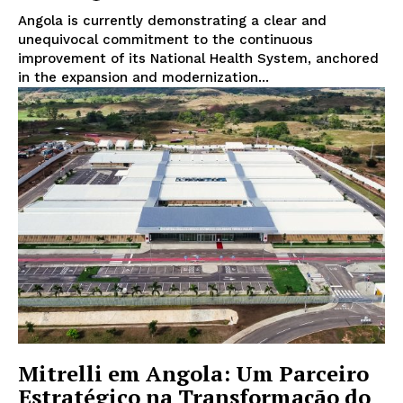
Angola is currently demonstrating a clear and
unequivocal commitment to the continuous
improvement of its National Health System, anchored
in the expansion and modernization...
ASSINAR
A Empresa
Sobre nós
Diretrizes Editoriais
Política de Privacidade
Mitrelli em Angola: Um Parceiro
Estratégico na Transformação do
Contactos