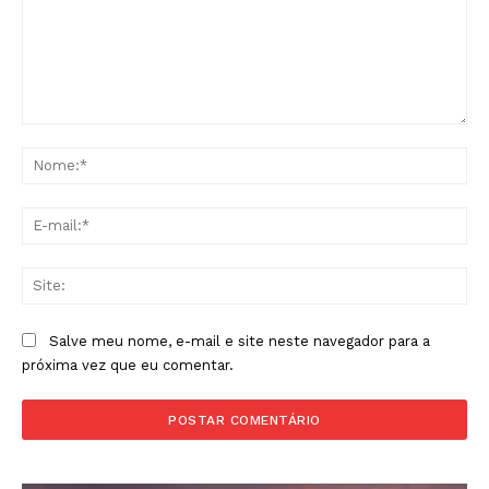
Comentário:
No
E-
mai
Sit
Salve meu nome, e-mail e site neste navegador para a
próxima vez que eu comentar.