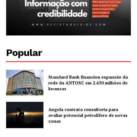
Sobre nós
Diretrizes Editoriais
Política de Privacidade
Contactos
Planos de assinatura
Popular
Minha conta
Standard Bank financiou expansão da
rede da ANTOSC em 2.450 milhões de
kwanzas
Angola contrata consultoria para
avaliar potencial petrolífero de novas
zonas