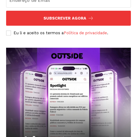
SUBSCREVER AGORA
Revista Outside
- Seja Leitor Gold Plus -
Eu li e aceito os termos a
Política de privacidade
.
ASSINAR
A Empresa