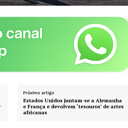
Política de Privacidade
Contactos
Planos de assinatura
Minha conta
AR
Próximo artigo
Estados Unidos juntam-se a Alemanha
r
e França e devolvem ‘tesouros’ de artes
africanas