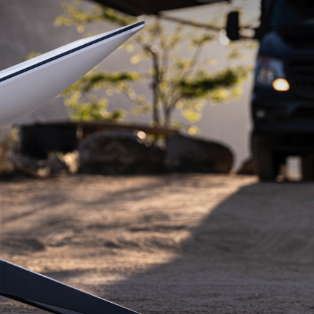
utside
A Empresa
tor Gold
 -
Sobre nós
Diretrizes Editoriais