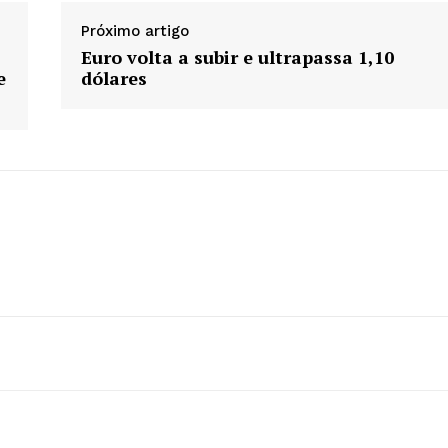
Contactos
Próximo artigo
Planos de assinatura
Euro volta a subir e ultrapassa 1,10
Minha conta
e
dólares
AR