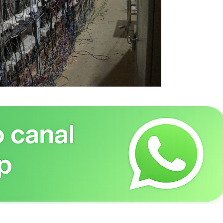
utside
A Empresa
tor Gold
 -
Sobre nós
Diretrizes Editoriais
Política de Privacidade