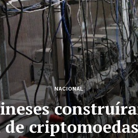
NACIONAL
hineses construír
 de criptomoeda