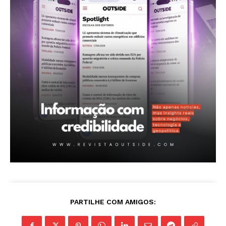
Revista Outside
PARTILHE COM AMIGOS:
- Seja Leitor Gold Plus -