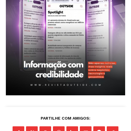
Revista Outside
PARTILHE COM AMIGOS:
- Seja Leitor Gold Plus -