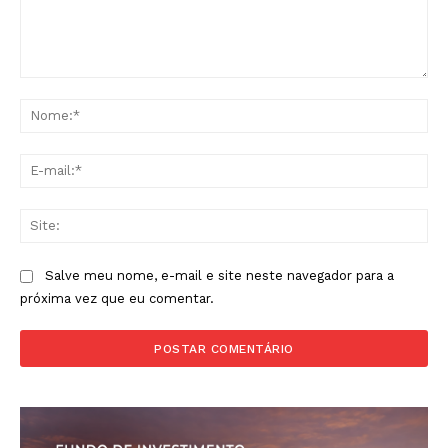
Comentário:
No
E-
mai
Sit
Salve meu nome, e-mail e site neste navegador para a
próxima vez que eu comentar.