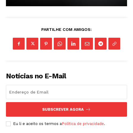
ASSINAR
PARTILHE COM AMIGOS:
A Empresa
Sobre nós
Diretrizes Editoriais
Notícias no E-Mail
Política de Privacidade
Contactos
Planos de assinatura
Minha conta
SUBSCREVER AGORA
Eu li e aceito os termos a
Política de privacidade
.