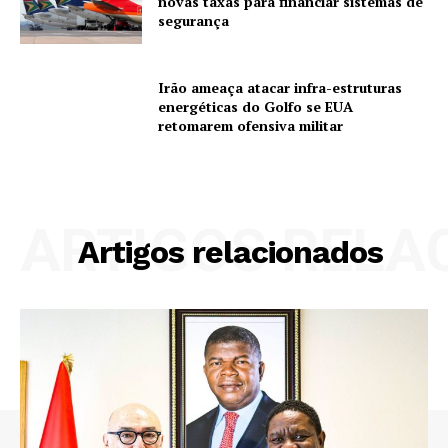
novas taxas para financiar sistemas de
segurança
Irão ameaça atacar infra-estruturas
energéticas do Golfo se EUA
retomarem ofensiva militar
ARTIGOS RELA
Artigos relacionados