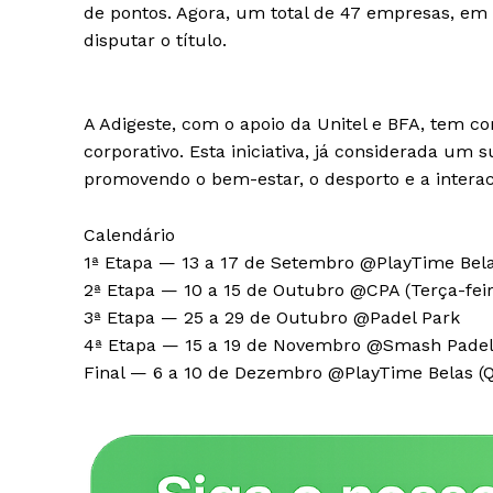
de pontos. Agora, um total de 47 empresas, em 
disputar o título.
A Adigeste, com o apoio da Unitel e BFA, tem co
corporativo. Esta iniciativa, já considerada um 
promovendo o bem-estar, o desporto e a interac
Calendário
1ª Etapa — 13 a 17 de Setembro @PlayTime Bel
Revista O
2ª Etapa — 10 a 15 de Outubro @CPA (Terça-fei
- Seja Lei
3ª Etapa — 25 a 29 de Outubro @Padel Park
Plus
4ª Etapa — 15 a 19 de Novembro @Smash Pade
Final — 6 a 10 de Dezembro @PlayTime Belas (Q