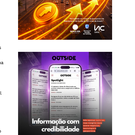
s
ma
l
o