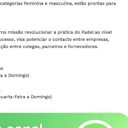
categorias feminina e masculina, estão prontas para
mo missão revolucionar a prática do Padel ao nível
sucesso, visa potenciar o contacto entre empresas,
ção entre colegas, parceiros e fornecedores.
as
utside
ra a Domingo)
A Empresa
tor Gold
 -
l
uarta-Feira a Domingo)
Sobre nós
Diretrizes Editoriais
Política de Privacidade
Contactos