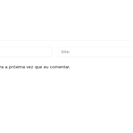
Planos de assinatura
Minha conta
AR
E-
mail:*
ra a próxima vez que eu comentar.