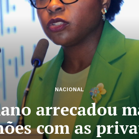
NACIONAL
lano arrecadou ma
hões com as priva