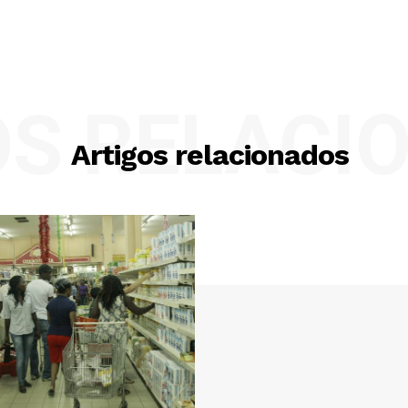
OS RELACI
Artigos relacionados