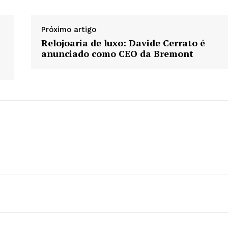
Próximo artigo
Relojoaria de luxo: Davide Cerrato é
anunciado como CEO da Bremont
utside
A Empresa
tor Gold
 -
Sobre nós
Diretrizes Editoriais
Política de Privacidade
Contactos