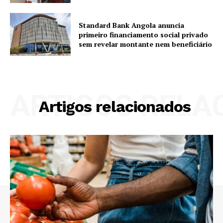
Standard Bank Angola anuncia
primeiro financiamento social privado
sem revelar montante nem beneficiário
ARTIGOS RELA
Artigos relacionados