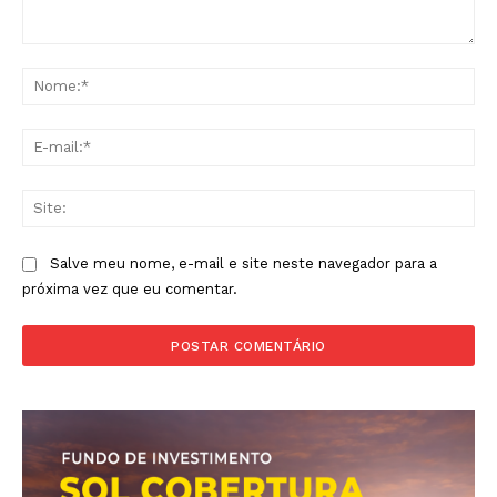
Comentário:
No
E-
mai
Sit
Salve meu nome, e-mail e site neste navegador para a
próxima vez que eu comentar.