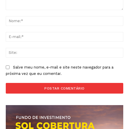
Comentário:
No
E-
mai
Sit
Salve meu nome, e-mail e site neste navegador para a
próxima vez que eu comentar.