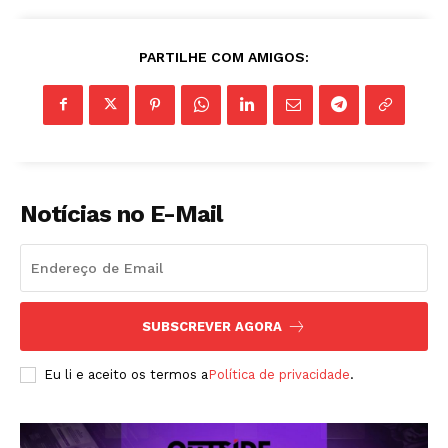
ASSINAR
PARTILHE COM AMIGOS:
A Empresa
Sobre nós
Diretrizes Editoriais
Notícias no E-Mail
Política de Privacidade
Contactos
Planos de assinatura
Minha conta
SUBSCREVER AGORA
Eu li e aceito os termos a
Política de privacidade
.