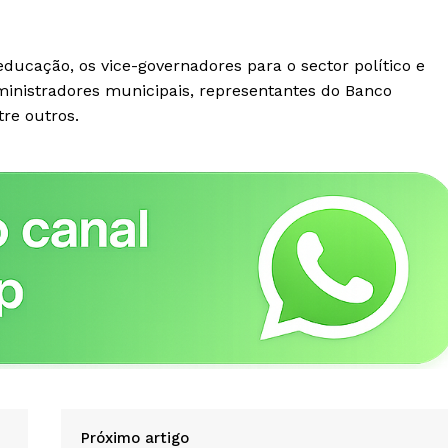
educação, os vice-governadores para o sector político e
ministradores municipais, representantes do Banco
re outros.
utside
A Empresa
tor Gold
 -
Sobre nós
Diretrizes Editoriais
Política de Privacidade
Contactos
Próximo artigo