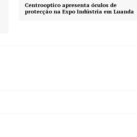
Centrooptico apresenta óculos de
Planos de assinatura
protecção na Expo Indústria em Luanda
Minha conta
AR