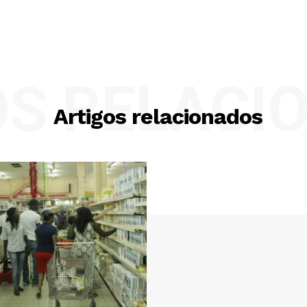
OS RELACI
Artigos relacionados