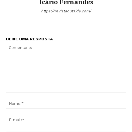
Icário Fernandes
https://revistaoutside.com/
DEIXE UMA RESPOSTA
Comentário:
No
E-
mai