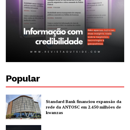
A Empresa
Sobre nós
Diretrizes Editoriais
Política de Privacidade
Contactos
Planos de assinatura
Minha conta
Popular
Standard Bank financiou expansão da
rede da ANTOSC em 2.450 milhões de
kwanzas