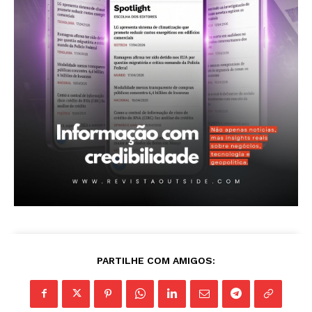
PARTILHE COM AMIGOS:
Revista Outside
- Seja Leitor Gold Plus -