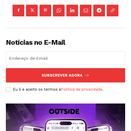
A Empresa
Notícias no E-Mail
Sobre nós
Diretrizes Editoriais
Política de Privacidade
Contactos
SUBSCREVER AGORA
Planos de assinatura
Minha conta
Eu li e aceito os termos a
Política de privacidade
.