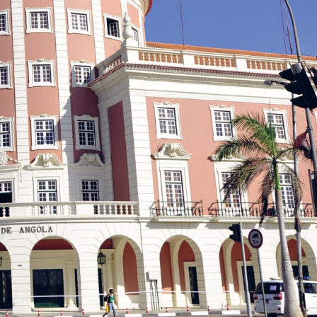
utside
A Empresa
tor Gold
 -
Sobre nós
Diretrizes Editoriais