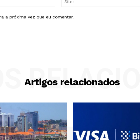
mail:*
ra a próxima vez que eu comentar.
OS RELACI
Artigos relacionados