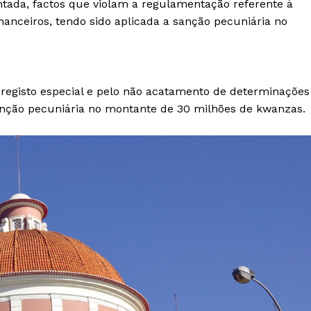
tada, factos que violam a regulamentação referente à
nanceiros, tendo sido aplicada a sanção pecuniária no
 registo especial e pelo não acatamento de determinações
anção pecuniária no montante de 30 milhões de kwanzas.