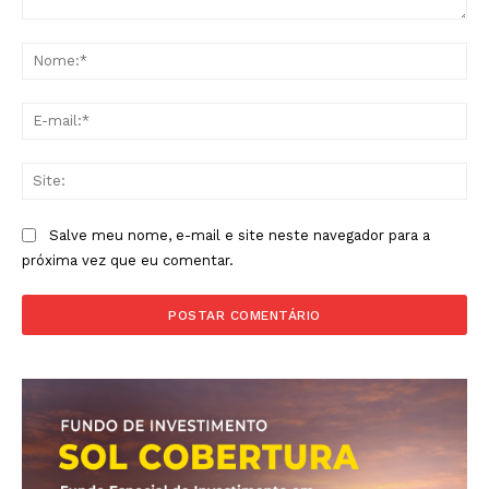
Comentário:
No
E-
mai
Sit
Salve meu nome, e-mail e site neste navegador para a
próxima vez que eu comentar.