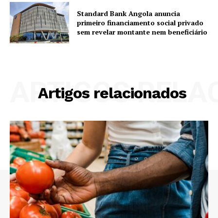
Standard Bank Angola anuncia
primeiro financiamento social privado
sem revelar montante nem beneficiário
ARTIGOS RELA
Artigos relacionados