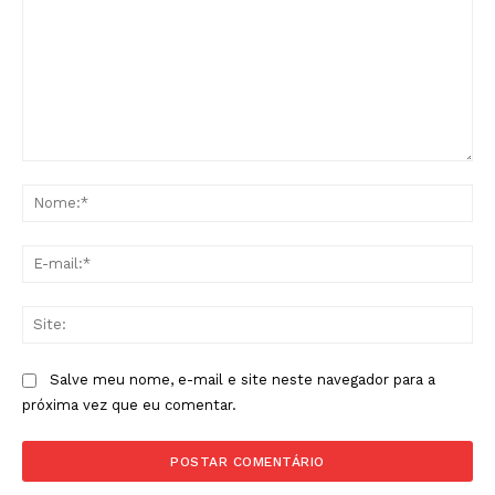
Comentário:
No
E-
mai
Sit
Salve meu nome, e-mail e site neste navegador para a
próxima vez que eu comentar.