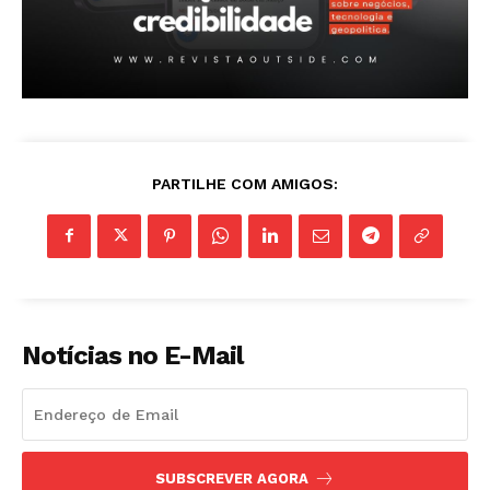
ASSINAR
PARTILHE COM AMIGOS:
A Empresa
Sobre nós
Diretrizes Editoriais
Política de Privacidade
Notícias no E-Mail
Contactos
Planos de assinatura
Minha conta
SUBSCREVER AGORA