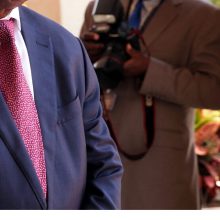
utside
A Empresa
tor Gold
 -
Sobre nós
Diretrizes Editoriais
Política de Privacidade
Contactos