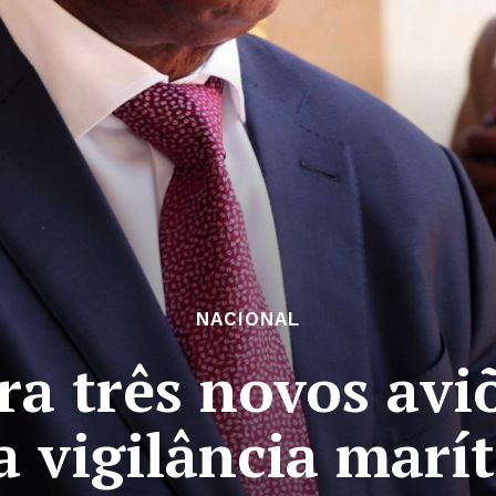
NACIONAL
a três novos avi
a vigilância marí