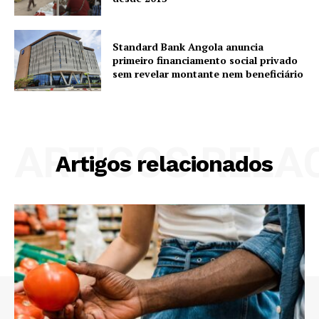
Standard Bank Angola anuncia
primeiro financiamento social privado
sem revelar montante nem beneficiário
ARTIGOS RELA
Artigos relacionados