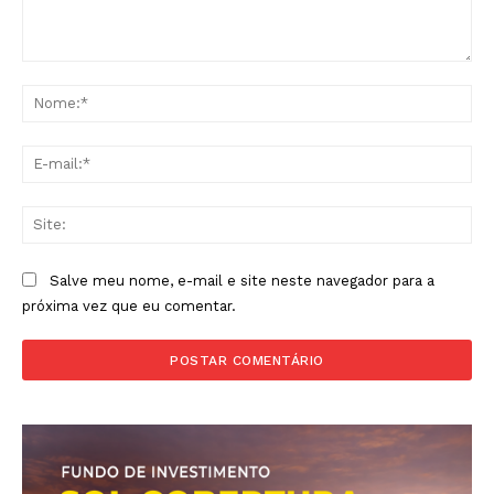
Política de Privacidade
Contactos
Comentário:
Planos de assinatura
No
Minha conta
E-
mai
Sit
Salve meu nome, e-mail e site neste navegador para a
próxima vez que eu comentar.